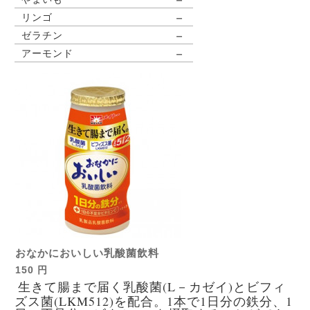
－
リンゴ
－
ゼラチン
－
アーモンド
おなかにおいしい乳酸菌飲料
150 円
生きて腸まで届く乳酸菌(L－カゼイ)とビフィ
ズス菌(LKM512)を配合。1本で1日分の鉄分、1