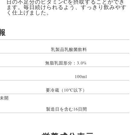
日の不足分のビタミンCを摂取することができ
ます。毎日続けられるよう、すっきり飲みやす
く仕上げました。
報
乳製品乳酸菌飲料
無脂乳固形分：3.0%
100ml
要冷蔵（10℃以下）
未開
製造日を含む16日間