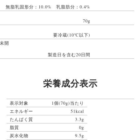
無脂乳固形分：10.0% 乳脂肪分：0.4%
70g
要冷蔵(10℃以下)
未開
製造日を含む20日間
栄養成分表示
表示対象
1個(70g)当たり
エネルギー
51kcal
たんぱく質
3.3g
脂質
0g
炭水化物
9.5g