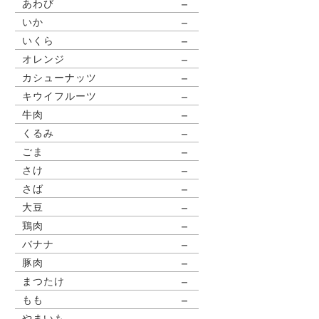
－
あわび
－
いか
－
いくら
－
オレンジ
－
カシューナッツ
－
キウイフルーツ
－
牛肉
－
くるみ
－
ごま
－
さけ
－
さば
－
大豆
－
鶏肉
－
バナナ
－
豚肉
－
まつたけ
－
もも
－
やまいも