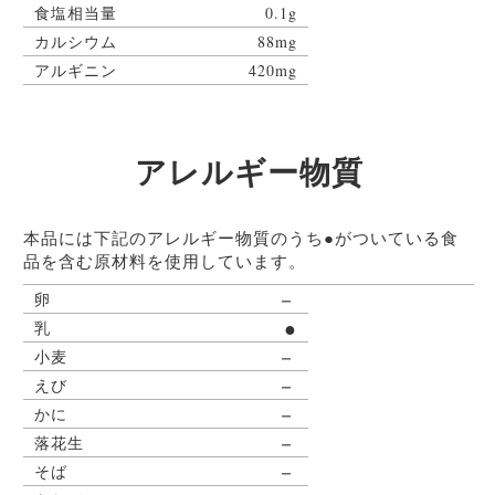
食塩相当量
0.1g
カルシウム
88mg
アルギニン
420mg
アレルギー物質
本品には下記のアレルギー物質のうち●がついている食
品を含む原材料を使用しています。
－
卵
●
乳
－
小麦
－
えび
－
かに
－
落花生
－
そば