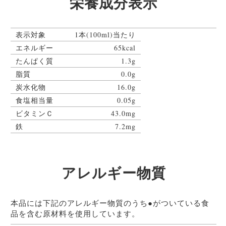
栄養成分表示
表示対象
1本(100ml)当たり
エネルギー
65kcal
たんぱく質
1.3g
脂質
0.0g
炭水化物
16.0g
食塩相当量
0.05g
ビタミンＣ
43.0mg
鉄
7.2mg
アレルギー物質
本品には下記のアレルギー物質のうち●がついている食
品を含む原材料を使用しています。