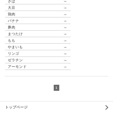
－
さば
－
大豆
－
鶏肉
－
バナナ
－
豚肉
－
まつたけ
－
もも
－
やまいも
－
リンゴ
－
ゼラチン
－
アーモンド
1
トップページ