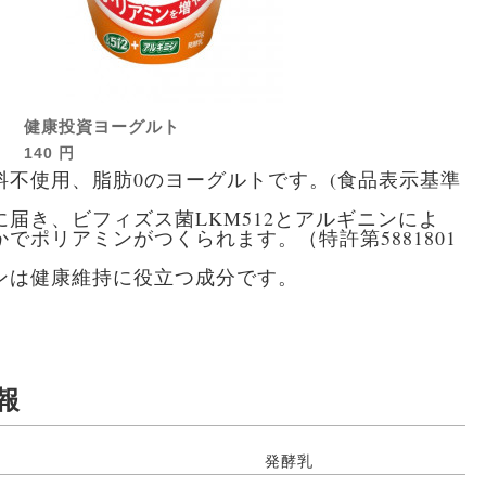
健康投資ヨーグルト
140 円
料不使用、脂肪0のヨーグルトです。(食品表示基準
に届き、ビフィズス菌LKM512とアルギニンによ
でポリアミンがつくられます。（特許第5881801
ンは健康維持に役立つ成分です。
報
発酵乳