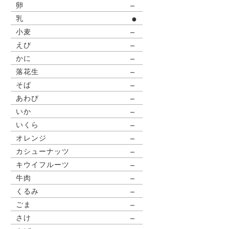
－
卵
●
乳
－
小麦
－
えび
－
かに
－
落花生
－
そば
－
あわび
－
いか
－
いくら
－
オレンジ
－
カシューナッツ
－
キウイフルーツ
－
牛肉
－
くるみ
－
ごま
－
さけ