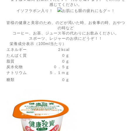
感じてください。
イソフラボン入り！
お肌にも眼の疲れにもグ～！
皆様の健康と美容のため、のどが渇いた時、お食事の時、おやつ
の時など
コーヒー、お茶、ジュース等の代わりにお飲みください。
スポーツ、レジャーのお供にどうぞ！！
栄養成分表示（100ml当たり）
エネルギー
２kcal
たんぱく質
０ｇ
脂質
０ｇ
炭水化物
０．５ｇ
ナトリウム
５．１ｍｇ
糖類
０ｇ