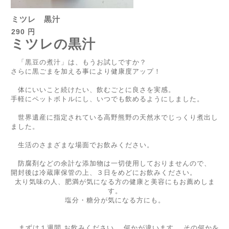
ミツレ 黒汁
290 円
ミツレの黒汁
「黒豆の煮汁」は、もうお試しですか？
さらに黒ごまを加える事により健康度アップ！
体にいいこと続けたい、飲むごとに良さを実感。
手軽にペットボトルにし、いつでも飲めるようにしました。
世界遺産に指定されている高野熊野の天然水でじっくり煮出し
ました。
生活のさまざまな場面でお飲みください。
防腐剤などの余計な添加物は一切使用しておりませんので、
開封後は冷蔵庫保管の上、３日をめどにお飲みください。
太り気味の人、肥満が気になる方の健康と美容にもお薦めしま
す。
塩分・糖分が気になる方にも。
まずは１週間 お飲みください。 何かが違います。 その何かを