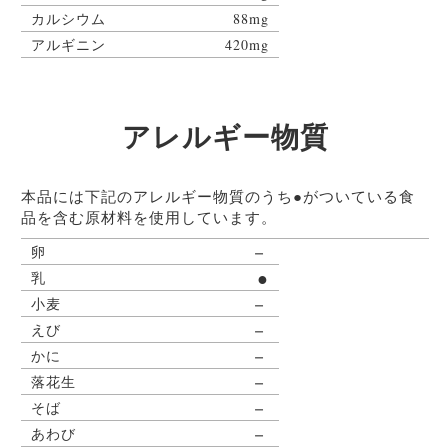
カルシウム
88mg
アルギニン
420mg
アレルギー物質
本品には下記のアレルギー物質のうち●がついている食
品を含む原材料を使用しています。
－
卵
●
乳
－
小麦
－
えび
－
かに
－
落花生
－
そば
－
あわび