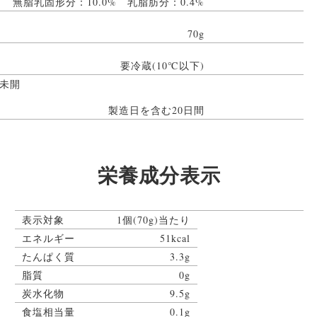
無脂乳固形分：10.0% 乳脂肪分：0.4%
70g
要冷蔵(10℃以下)
未開
製造日を含む20日間
栄養成分表示
表示対象
1個(70g)当たり
エネルギー
51kcal
たんぱく質
3.3g
脂質
0g
炭水化物
9.5g
食塩相当量
0.1g