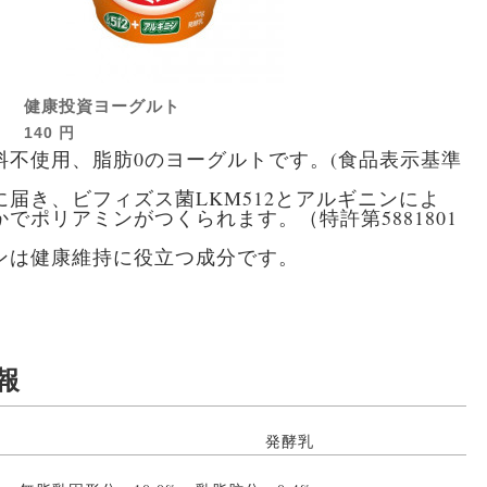
健康投資ヨーグルト
140 円
料不使用、脂肪0のヨーグルトです。(食品表示基準
に届き、ビフィズス菌LKM512とアルギニンによ
でポリアミンがつくられます。（特許第5881801
ンは健康維持に役立つ成分です。
報
発酵乳