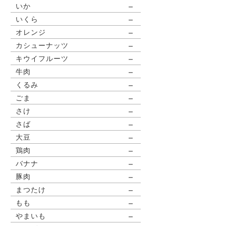
－
いか
－
いくら
－
オレンジ
－
カシューナッツ
－
キウイフルーツ
－
牛肉
－
くるみ
－
ごま
－
さけ
－
さば
－
大豆
－
鶏肉
－
バナナ
－
豚肉
－
まつたけ
－
もも
－
やまいも