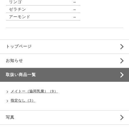
－
リンゴ
－
ゼラチン
－
アーモンド
トップページ
お知らせ
取扱い商品一覧
メイトー（協同乳業）（9）
指定なし（3）
写真