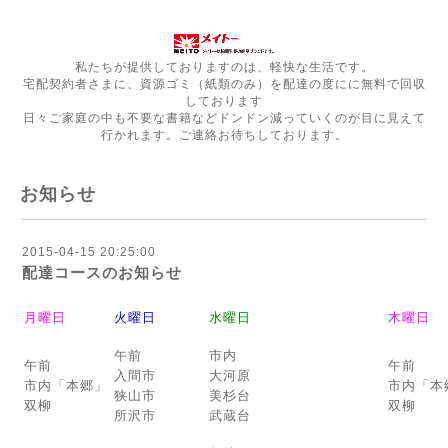
私たちが提供しておりますのは、軽快な生活です。
宅配契約者さまに、資源ゴミ（紙類のみ）を配達の度にに無料で回収
しております
日々ご家庭の中も不要な書籍などドンドン減っていくのが目に見えて
行かれます。ご連絡お待ちしております。
お知らせ
2015-04-15 20:25:00
配達コースのお知らせ
月曜日
火曜日
水曜日
木曜日
午前
市内
午前
午前
入間市
大河原
市内「本郷」
市内「本
狭山市
美杉台
双柳
双柳
所沢市
武蔵台