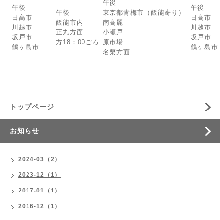
午後
午後
午後
午後
東京都青梅市（飯能寄り）
日高市
日高市
飯能市内
南高麗
川越市
川越市
正丸方面
小瀬戸
坂戸市
坂戸市
方18：00ごろ
原市場
鶴ヶ島市
鶴ヶ島市
名栗方面
トップページ
お知らせ
2024-03（2）
2023-12（1）
2017-01（1）
2016-12（1）